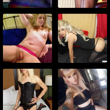
, der Betreiber dieser Website, verfügt über
keine Mittel, um die Inhalte von Profilen der
Nutzer dieser Website zu kontrollieren. ist
auch nicht in der Lage, Nutzer dieser Website
auf eine strafrechtliche Vergangenheit zu
prüfen. Sie müssen daher selbst die nötige
Sorgfalt walten lassen bei der Beurteilung, ob
ein Profil irreführend ist oder falsche
Informationen enthält oder ob ein Nutzer
dieser Website Sie täuschen oder betrügen
will.
Wir setzen auf unserer Website Cookies ein.
Cookies sind kleine Dateien, die zusammen
mit den eigentlich angeforderten Daten aus
dem Internet an Ihren Browser übermittelt
werden und die es ermöglichen, auf Ihrem
Zugriffsgerät spezifische, auf das Gerät
bezogene Informationen zu speichern.