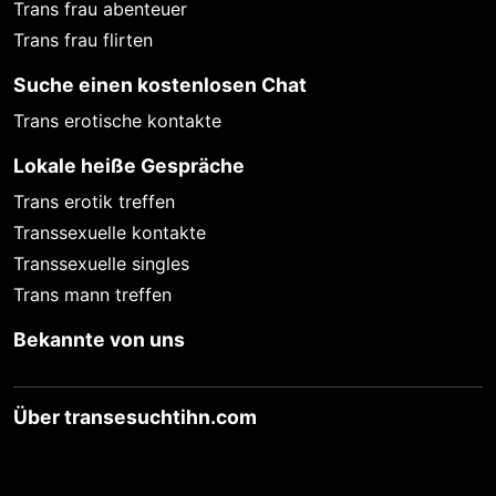
Trans frau abenteuer
behält sich das Recht vor, selbst Profile auf
Trans frau flirten
dieser Website zu erstellen und darüber
Nachrichten an Sie als Nutzer zu senden. Mit
Suche einen kostenlosen Chat
Ihrer Nutzung dieser Website verstehen und
Trans erotische kontakte
akzeptieren Sie, dass einige der Profile auf
dieser Website fingiert sind. Diese fingierten
Lokale heiße Gespräche
Profile dienen lediglich dem Austausch von
Trans erotik treffen
Nachrichten; physische Vereinbarungen mit
Transsexuelle kontakte
Personen hinter fingierten Profilen sind
Transsexuelle singles
folglich nicht möglich.
Trans mann treffen
Verhindern Sie, dass Ihre minderjährigen
Bekannte von uns
Kinder mit erotischen oder für Minderjährige
anderweitig ungeeigneten Netzinhalten in
Berührung kommen. Dafür einige Tips:
Über transesuchtihn.com
Installieren Sie ein
Jugendschutzprogramm auf Ihrem Gerät.
Beispielsweise
CyberPatrol
oder
Safety