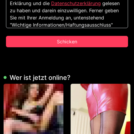
Erklärung und die
Datenschutzerklärung
gelesen
zu haben und darein einzuwilligen. Ferner geben
Sie mit Ihrer Anmeldung an, untenstehend
"Wichtige Informationen/Haftungsausschluss"
gelesen und verstanden zu haben und also darein
einzuwilligen.
Schicken
Diese Website ist Personen ab 18 Jahren
vorbehalten. Mit der Nutzung dieser Website
erklären Sie, mindestens 18 Jahre alt zu sein.
Wer ist jetzt online?
Sind Sie jünger, dann verlassen Sie diese
Website sofort!
Berücksichtigen Sie, dass diese Website
explizit sexuellen und erotischen Content wie
Fotos und Nachrichten enthält. Diese sind für
Ihre eventuellen minderjährigen Kinder nicht
bestimmt.