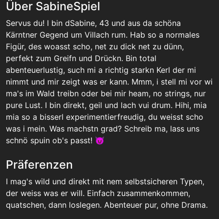
Über SabineSpiel
Servus du! I bin dSabine, 43 und aus da schöna
Kärntner Gegend um Villach rum. Hab so a normales
Figür, des woasst scho, net zu dick net zu dünn,
perfekt zum Greifn und Drückn. Bin total
abenteuerlustig, such mi a richtig starkn Kerl der mi
nimmt und mir zeigt was er kann. Mmm, i stell mi vor wi
ma's im Wald treibn oder bei mir heam, no strings, nur
pure Lust. I bin direkt, geil und lach vui drum. Hihi, mia
mia so a bisserl experimentierfreudig, du weisst scho
was i mein. Was machstn grad? Schreib ma, lass uns
schnö spuin ob's passt! 😈
Präferenzen
I mag's wild und direkt mit nem selbstsicheren Typen,
der weiss was er will. Einfach zusammenkommen,
quatschen, dann loslegen. Abenteuer pur, ohne Drama.