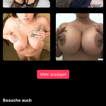
Seien Sie vorsichtig, wenn Sie über diese
Website mit Fremden kommunizieren. Sie
wissen schließlich nie, ob diese gute oder
schlechte Absichten hegen. Verwenden Sie
auf der Website daher nie Ihren Nachnamen,
E-Mail-Adresse, Wohn- oder Arbeitsanschrift,
Telefonnummer oder andere auf Sie
zurückführbare Angaben.
Setzt jemand Sie über diese Website unter
Druck, um z. B. persönliche oder finanzielle
Angaben zu machen? Beenden Sie dann
Mehr anzeigen
unverzüglich die Kommunikation mit dieser
Person. Bedenken Sie, dass Menschen in der
Lage sind, sich solche Angaben auf listige
Weise von Ihnen zu erschleichen.
Kommunizieren Sie daher über diese Website
Besuche auch
immer aufmerksam und vorsichtig.