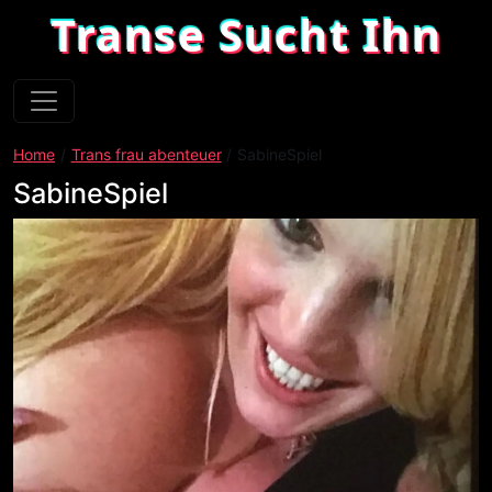
Transe Sucht Ihn
Home
Trans frau abenteuer
SabineSpiel
SabineSpiel